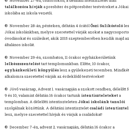
® November 27-én, csütörtökön, a délutáni istentisztelet után
találkozóra hívják
a presbiter és pótpresbiter testvéreket a Jókai
iskolába az iskola vezetői.
® November 28-án, pénteken, délután 4 órától
Őszi Sulikóstoló
le
Jókai iskolánkban, melyre szeretettel várják azokat a nagycsoport
óvodásokat és szüleiket, akik 2015 szeptemberében kezdik majd a
általános iskolát.
® November 29-én, szombaton, 11 órakor egyházkerületünk
lelkészszentelést
tart templomunkban. Előtte, 10 órakor,
egyházkerületi közgyűlés
lesz a gyülekezeti teremben. Mindké
alkalomra szeretettel várják az érdeklődő testvéreket!
® Jövő vasárnap, Advent 1. vasárnapján a szokott rendben, délelőtt f
9 és 10, valamint délután 16 órakor tartunk
istentiszteleteket
a
templomban. A délelőtti istentiszteleten
Jókai iskolánk tanulói
szolgálnak közöttünk. A délutáni istentisztelet
családi istentisztel
lesz, melyre szeretettel hívjuk és várjuk a családokat!
® December 7-én, advent 2. vasárnapján, délután 16 órakor a