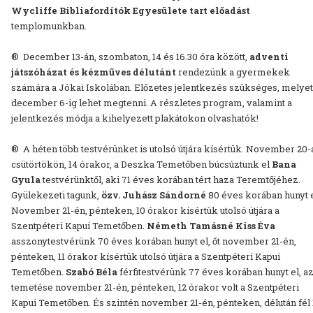
Wycliffe Bibliafordítók Egyesülete tart előadást
templomunkban.
® December 13-án, szombaton, 14 és 16.30 óra között,
adventi
játszóházat és kézműves délutánt
rendezünk a gyermekek
számára a Jókai Iskolában. Előzetes jelentkezés szükséges, melyet
december 6-ig lehet megtenni. A részletes program, valamint a
jelentkezés módja a kihelyezett plakátokon olvashatók!
® A héten több testvérünket is utolsó útjára kísértük. November 20-
csütörtökön, 14 órakor, a Deszka Temetőben búcsúztunk el
Bana
Gyula
testvérünktől, aki 71 éves korában tért haza Teremtőjéhez.
Gyülekezeti tagunk,
özv. Juhász Sándorné
80 éves korában hunyt e
November 21-én, pénteken, 10 órakor kísértük utolsó útjára a
Szentpéteri Kapui Temetőben.
Németh Tamásné Kiss Éva
asszonytestvérünk 70 éves korában hunyt el, őt november 21-én,
pénteken, 11 órakor kísértük utolsó útjára a Szentpéteri Kapui
Temetőben.
Szabó Béla
férfitestvérünk 77 éves korában hunyt el, az
temetése november 21-én, pénteken, 12 órakor volt a Szentpéteri
Kapui Temetőben. És szintén november 21-én, pénteken, délután fél 