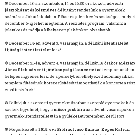
® December 13-án, szombaton, 14 és 16.30 óra között,
adventi
játszóházat és kézműves délutánt
rendezünk a gyermekek
számára a Jókai Iskolában. Előzetes jelentkezés szükséges, melyet
december 6-ig lehet megtenni. A részletes program, valamint a
jelentkezés módja a kihelyezett plakátokon olvashatók!
® December 14-én, advent 3. vasárnapján, a délutáni istentisztelet
ifjúsági istentisztelet
lesz!
® December 21-én, advent 4. vasárnapján, délután 18 órakor
Mészár
János Elek adventi jótékonysági koncertet
ad templomunkban.
belépés ingyenes lesz, de a perselyben elhelyezett adományaikkal 
templom fűtésének korszerűsítését támogathatják a koncerten rész
vevő testvérek!
® Felhívjuk a szentesti gyermekműsorban szereplő gyermekek és
szüleik figyelmét, hogy a
műsor próbáira
az adventi vasárnapokon 
gyermek-istentisztelet után a gyülekezeti teremben kerül sor!
® Megérkezett a
2015. évi Bibliaolvasó Kalauz, Képes Kálvin