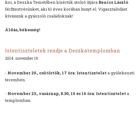
kor, a Deszka Temetőben kísértük utolsó útjára
Benics László
férfitestvérünket, aki 61 éves korában hunyt el. Vigasztalódást
kívánunk a gyászoló családoknak!
Áldás, békesség!
Istentiszteletek rendje a Deszkatemplomban
2014. november 19.
-
November 20., csütörtök, 17 óra:
Istentisztelet
a gyülekezeti
teremben.
-
November 23., vasárnap, 8.30, 10 és 16 óra:
Istentisztelet
a
templomban.