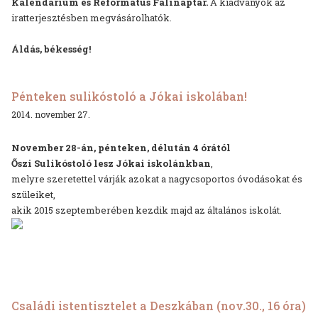
Kalendárium és Református Falinaptár.
A kiadványok az
iratterjesztésben megvásárolhatók.
Áldás, békesség!
Pénteken sulikóstoló a Jókai iskolában!
2014. november 27.
November 28-án, pénteken, délután 4 órától
Őszi Sulikóstoló
lesz Jókai iskolánkban
,
melyre szeretettel várják
azokat a nagycsoportos óvodásokat és
szüleiket,
akik 2015 szeptemberében kezdik majd az általános iskolát.
Családi istentisztelet a Deszkában (nov.30., 16 óra)