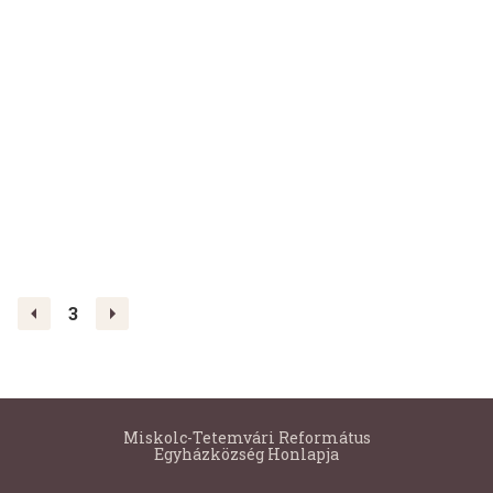
<
>
3
Miskolc-Tetemvári Református
Egyházközség Honlapja