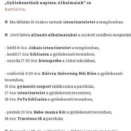
„Gyülekezetünk naptára: Alkalmaink"-ra
kattintva
.
® Ma délután 16 órakor tartunk
istentiszteletet
a templomban.
® Jövő héten
állandó alkalmainkat
a szokott rendben megtartju
- hétfő 8 óra:
Jókais istentisztelet
a templomban,
- kedd 17 óra:
bibliaóra
a gyülekezeti teremben,
- szerda 17.30 óra:
kóruspróba
a Jókai iskolában,
- csütörtök 9.30 óra:
Kálvin Szövetség Női Köre
a gyülekezeti
teremben,
15 óra:
gyászoló csoport
találkozása a parókián,
17 óra:
istentisztelet
a gyülekezeti teremben,
18 óra:
FeTa bibliaóra
a gyülekezeti teremben,
- péntek 10 óra:
Baba-mama kör
a gyülekezeti teremben,
18 óra:
Timóteus Ifi a
parókián.