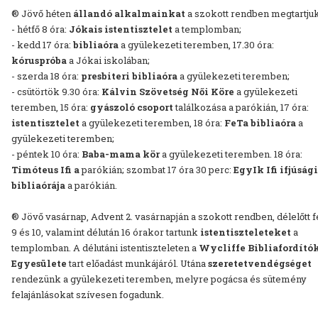
® Jövő héten
állandó alkalmainkat
a szokott rendben megtartjuk
- hétfő 8 óra:
Jókais istentisztelet
a templomban;
- kedd 17 óra:
bibliaóra
a gyülekezeti teremben, 17.30 óra:
kóruspróba
a Jókai iskolában;
- szerda 18 óra:
presbiteri bibliaóra
a gyülekezeti teremben;
- csütörtök 9.30 óra:
Kálvin Szövetség Női Köre
a gyülekezeti
teremben, 15 óra:
gyászoló csoport
találkozása a parókián, 17 óra:
istentisztelet
a gyülekezeti teremben, 18 óra:
FeTa bibliaóra
a
gyülekezeti teremben;
- péntek 10 óra:
Baba-mama kör
a gyülekezeti teremben. 18 óra:
Timóteus Ifi a
parókián; szombat 17 óra 30 perc:
EgyIk Ifi ifjúsági
bibliaórája
a parókián.
® Jövő vasárnap, Advent 2. vasárnapján a szokott rendben, délelőtt f
9 és 10, valamint délután 16 órakor tartunk
istentiszteleteket
a
templomban. A délutáni istentiszteleten a
Wycliffe Bibliafordító
Egyesülete
tart előadást munkájáról. Utána
szeretetvendégséget
rendezünk a gyülekezeti teremben, melyre pogácsa és sütemény
felajánlásokat szívesen fogadunk.