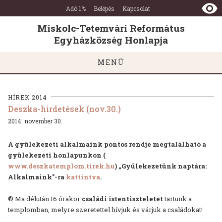
Miskolc-
Ugrás a tartalomra
Ugrás a láblécre
Adó 1%
Belépés
Kapcsolat
Tetemvári
Református
Miskolc-Tetemvári Református
Egyházközség
Egyházközség Honlapja
Honlapja
MENÜ
HÍREK 2014
Deszka-hirdetések (nov.30.)
2014. november 30.
A gyülekezeti alkalmaink pontos rendje megtalálható a
gyülekezeti honlapunkon (
www.deszkatemplom.tirek.hu
) „Gyülekezetünk naptára:
Alkalmaink"-ra
kattintva
.
® Ma délután 16 órakor
családi istentiszteletet
tartunk
a
templomban, melyre szeretettel hívjuk és várjuk a családokat!