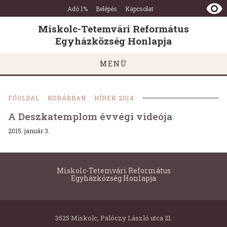
Miskolc-
Ugrás a tartalomra
Ugrás a láblécre
Adó 1%
Belépés
Kapcsolat
Tetemvári
Református
Miskolc-Tetemvári Református
Egyházközség
Egyházközség Honlapja
Honlapja
MENÜ
FŐOLDAL
KORÁBBAN
HÍREK 2014
A Deszkatemplom évvégi videója
2015. január 3.
Miskolc-Tetemvári Református
Egyházközség Honlapja
3525 Miskolc, Palóczy László utca 21.