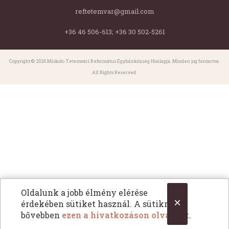
reftetemvar@gmail.com
+36 46 506-613; +36 30 502-5261
Copyright © 2026 Miskolc-Tetemvári Református Egyházközség Honlapja. Minden jog fentartva.
All Rights Reserved.
Oldalunk a jobb élmény elérése
×
érdekében sütiket használ. A sütikről
bővebben
ezen a hivatkozáson olvashat
.