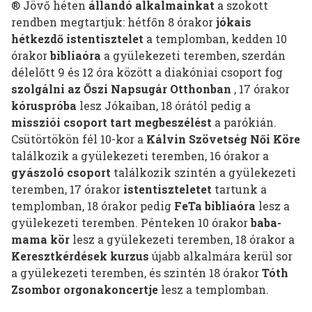
® Jövő héten
állandó alkalmainkat
a szokott
rendben megtartjuk: hétfőn 8 órakor
jókais
hétkezdő istentisztelet
a templomban, kedden 10
órakor
bibliaóra
a gyülekezeti teremben, szerdán
délelőtt 9 és 12 óra között a diakóniai csoport fog
szolgálni az Őszi Napsugár Otthonban
, 17 órakor
kóruspróba
lesz Jókaiban, 18 órától pedig a
missziói csoport tart megbeszélést
a parókián.
Csütörtökön fél 10-kor a
Kálvin Szövetség Női Köre
találkozik a gyülekezeti teremben, 16 órakor a
gyászoló csoport
találkozik szintén a gyülekezeti
teremben, 17 órakor
istentiszteletet
tartunk a
templomban, 18 órakor pedig
FeTa bibliaóra
lesz a
gyülekezeti teremben. Pénteken 10 órakor
baba-
mama kör
lesz a gyülekezeti teremben, 18 órakor a
Keresztkérdések kurzus
újabb alkalmára kerül sor
a gyülekezeti teremben, és szintén 18 órakor
Tóth
Zsombor orgonakoncertje
lesz a templomban.