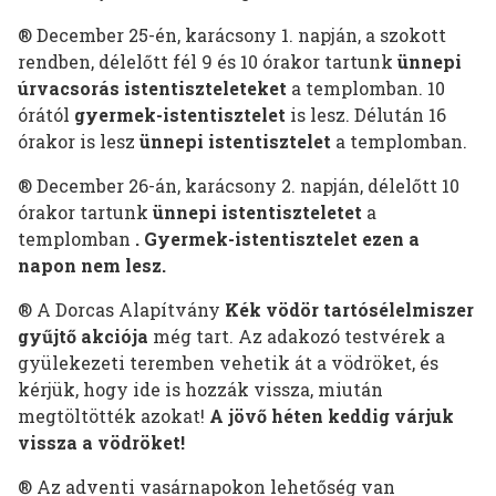
® December 25-én, karácsony 1. napján, a szokott
rendben, délelőtt fél 9 és 10 órakor tartunk
ünnepi
úrvacsorás istentiszteleteket
a templomban. 10
órától
gyermek-istentisztelet
is lesz. Délután 16
órakor is lesz
ünnepi istentisztelet
a templomban.
® December 26-án, karácsony 2. napján, délelőtt 10
órakor tartunk
ünnepi istentiszteletet
a
templomban
. Gyermek-istentisztelet ezen a
napon nem lesz.
® A Dorcas Alapítvány
Kék vödör tartósélelmiszer
gyűjtő akciója
még tart. Az adakozó testvérek a
gyülekezeti teremben vehetik át a vödröket, és
kérjük, hogy ide is hozzák vissza, miután
megtöltötték azokat!
A jövő héten keddig várjuk
vissza a vödröket!
® Az adventi vasárnapokon lehetőség van