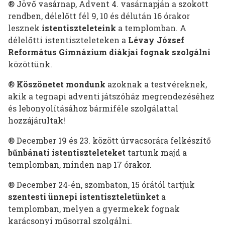
® Jövő vasárnap, Advent 4. vasárnapján a szokott
rendben, délelőtt fél 9, 10 és délután 16 órakor
lesznek
istentiszteleteink
a templomban. A
délelőtti istentiszteleteken a
Lévay József
Református Gimnázium diákjai fognak szolgálni
közöttünk.
®
Köszönetet mondunk
azoknak a testvéreknek,
akik a tegnapi adventi játszóház megrendezéséhez
és lebonyolításához bármiféle szolgálattal
hozzájárultak!
® December 19 és 23. között úrvacsorára felkészítő
bűnbánati istentiszteleteket
tartunk majd a
templomban, minden nap 17 órakor.
® December 24-én, szombaton, 15 órától tartjuk
szentesti ünnepi
istentiszteletünket
a
templomban, melyen a gyermekek fognak
karácsonyi műsorral szolgálni.