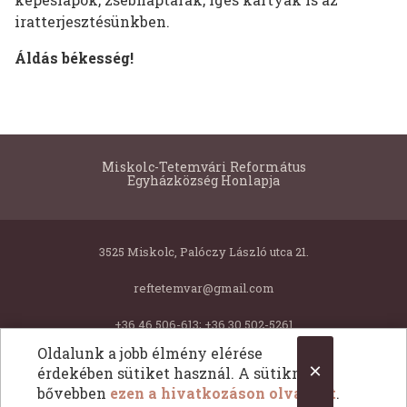
iratterjesztésünkben.
Áldás békesség!
Miskolc-Tetemvári Református
Egyházközség Honlapja
3525 Miskolc, Palóczy László utca 21.
reftetemvar@gmail.com
+36 46 506-613; +36 30 502-5261
Oldalunk a jobb élmény elérése
×
érdekében sütiket használ. A sütikről
Copyright © 2026 Miskolc-Tetemvári Református Egyházközség Honlapja. Minden jog fentartva.
bővebben
ezen a hivatkozáson olvashat
.
All Rights Reserved.