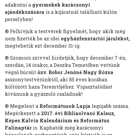
adakozni a
gyermekek karácsonyi
ajándékozására
is a kijáratnál található külön
perselyben!
® Felhívjuk a testvérek figyelmét, hogy akik még
nem fizették be az idei
egyházfenntartói járulékot,
megtehetik ezt december 31-ig.
® Szomorú szívvel hirdetjük, hogy december 7-én,
szerdán, 14 órakor, a Deszka Temetőben vettünk
végső búcsút
özv. Bobor Jenőné Nagy Rózsa
asszonytestvérünktől, aki 85 éves korában
költözött haza Teremtőjéhez. Vigasztalódást
kívánunk a gyászoló családnak!
® Megjelent a
Reformátusok Lapja
legújabb száma.
Megérkezett a
2017. évi Bibliaolvasó Kalauz,
Képes Kálvin Kalendárium és Református
Falinaptár
is. Kaphatók még karácsonyi
képeslapok, zsebnaptárak, igés kártyák is az