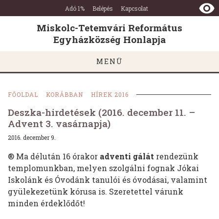
Miskolc-
Ugrás a tartalomra
Ugrás a láblécre
Adó 1%
Belépés
Kapcsolat
Tetemvári
Református
Miskolc-Tetemvári Református
Egyházközség
Egyházközség Honlapja
Honlapja
MENÜ
FŐOLDAL
KORÁBBAN
HÍREK 2016
Deszka-hirdetések (2016. december 11. –
Advent 3. vasárnapja)
2016. december 9.
® Ma délután 16 órakor
adventi gálát
rendezünk
templomunkban, melyen szolgálni fognak Jókai
Iskolánk és Óvodánk tanulói és óvodásai, valamint
gyülekezetünk kórusa is. Szeretettel várunk
minden érdeklődőt!