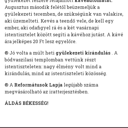
gyülekezet részére felajánlott
kávéautomatát.
Augusztus második felétől beüzemeljük a
gyülekezeti teremben, de szükségünk van valakire,
aki üzemelteti. Kevés a teendő vele, de kell egy
ember, aki odafigyel rá és a két vasárnapi
istentisztelet között segíti a kávéhoz jutást. A kávé
ára jelképes 20 Ft lesz egyelőre.
® Jó volta a múlt heti
gyülekezeti kirándulás
. A
bódvaszilasi templomban vettünk részt
istentiszteleten: nagy élmény volt mind a
kirándulás, mind az istentiszteleti közösség.
® A
Reformátusok Lapja
legújabb száma
megvásárolható az iratterjesztésben.
ÁLDÁS BÉKESSÉG!