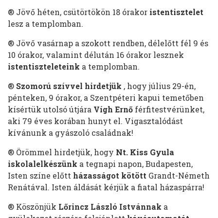
® Jövő héten, csütörtökön 18 órakor
istentisztelet
lesz a templomban.
® Jövő vasárnap a szokott rendben, délelőtt fél 9 és
10 órakor, valamint délután 16 órakor lesznek
istentiszteleteink
a templomban.
®
Szomorú szívvel hirdetjük
, hogy július 29-én,
pénteken, 9 órakor, a Szentpéteri kapui temetőben
kísértük utolsó útjára
Vígh Ernő
férfitestvérünket,
aki 79 éves korában hunyt el. Vigasztalódást
kívánunk a gyászoló családnak!
® Örömmel hirdetjük, hogy
Nt.
Kiss Gyula
iskolalelkészünk
a tegnapi napon, Budapesten,
Isten színe előtt
házasságot kötött
Grandt-Németh
Renátával. Isten áldását kérjük a fiatal házaspárra!
® Köszönjük
Lőrincz László Istvánnak
a