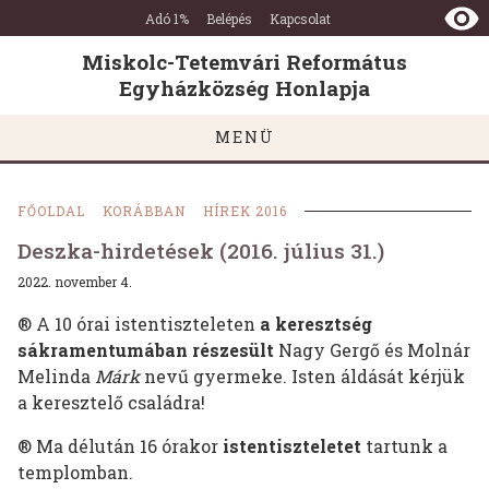
Miskolc-
Ugrás a tartalomra
Ugrás a láblécre
Adó 1%
Belépés
Kapcsolat
Tetemvári
Református
Miskolc-Tetemvári Református
Egyházközség
Egyházközség Honlapja
Honlapja
MENÜ
FŐOLDAL
KORÁBBAN
HÍREK 2016
Deszka-hirdetések (2016. július 31.)
2022. november 4.
® A 10 órai istentiszteleten
a keresztség
sákramentumában részesült
Nagy Gergő és Molnár
Melinda
Márk
nevű gyermeke. Isten áldását kérjük
a keresztelő családra!
® Ma délután 16 órakor
istentiszteletet
tartunk a
templomban.