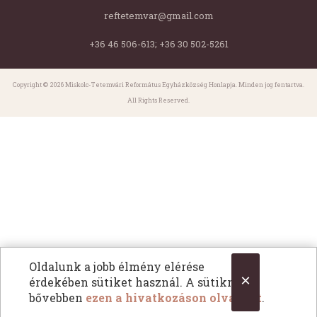
reftetemvar@gmail.com
+36 46 506-613; +36 30 502-5261
Copyright © 2026 Miskolc-Tetemvári Református Egyházközség Honlapja. Minden jog fentartva.
All Rights Reserved.
Oldalunk a jobb élmény elérése
×
érdekében sütiket használ. A sütikről
bővebben
ezen a hivatkozáson olvashat
.