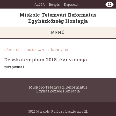
Miskolc-
Ugrás a tartalomra
Ugrás a láblécre
Adó 1%
Belépés
Kapcsolat
Tetemvári
Református
Miskolc-Tetemvári Református
Egyházközség
Egyházközség Honlapja
Honlapja
MENÜ
FŐOLDAL
KORÁBBAN
HÍREK 2018
Deszkatemplom 2018. évi videója
2019. január 1.
Miskolc-Tetemvári Református
Egyházközség Honlapja
3525 Miskolc, Palóczy László utca 21.