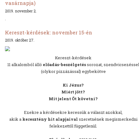
vasárnapja)
2019. november 2.
.
Kereszt-kérdések: november 15-én
2019. október 27.
Kereszt-kérdések
11 alkalomból álló
előadás-beszélgetés
sorozat, szendvicsezésse
(olykor pizzázással) egybekötve
Ki Jézus?
Miért jött?
Mit jelent Őt követni?
Ezekre a kérdésekre keressük a választ azokkal,
akik a
keresztény hit alapjaival
szeretnének megismerkedni
felekezettől függetlenül.