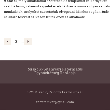
9 órától
, mely alkalommal szeretnénk a templomot és környékét
szebbé tenni, valamint a gyülekezeti házban is vannak olyan aktuáli
munkálatok, melyeket szeretnénk elvégezni. Minden segíteni tudó
és akaró testvért szívesen látunk ezen az alkalmon!
<
>
3
...
Miskolc-Tetemvári Református
Egyházközség Honlapja
3525 Miskolc, Palóczy László utca 21.
reftetemvar@gmail.com