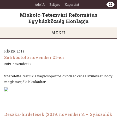
Miskolc-
Ugrás a tartalomra
Ugrás a láblécre
Adó 1%
Belépés
Kapcsolat
Tetemvári
Református
Miskolc-Tetemvári Református
Egyházközség
Egyházközség Honlapja
Honlapja
MENÜ
HÍREK 2019
Sulikóstoló november 21-én
2019. november 12.
Szeretettel várjuk a nagycsoportos óvodásokat és szüleiket, hogy
megismerjék iskolánkat!
Deszka-hirdetések (2019. november 3. – Gyászolók