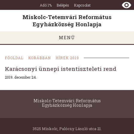
Miskolc-
Ugrás a tartalomra
Ugrás a láblécre
Adó 1%
Belépés
Kapcsolat
Tetemvári
Református
Miskolc-Tetemvári Református
Egyházközség
Egyházközség Honlapja
Honlapja
MENÜ
FŐOLDAL
KORÁBBAN
HÍREK 2019
Karácsonyi ünnepi istentiszteleti rend
2019. december 24.
Miskolc-Tetemvári Református
Egyházközség Honlapja
3525 Miskolc, Palóczy László utca 21.