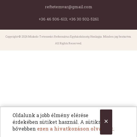
reftetemvar@gmail.com
+36 46 506-613; +36 30 502-5261
Copyright © 2026 Miskolc-Tetemvári Református Egyházközség Honlapja. Minden jog fentartva.
All Rights Reserved.
Oldalunk a jobb élmény elérése
×
érdekében sütiket használ. A sütikről
bővebben
ezen a hivatkozáson olvashat
.