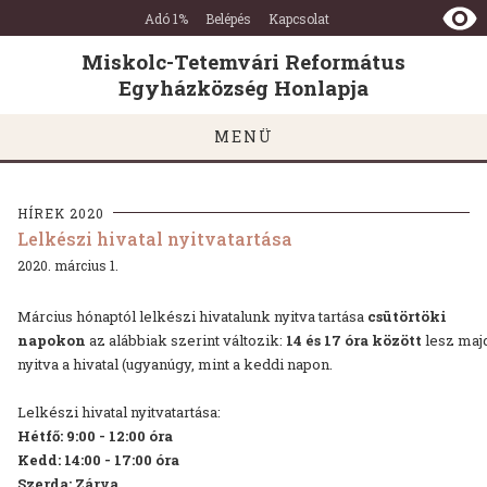
Miskolc-
Ugrás a tartalomra
Ugrás a láblécre
Adó 1%
Belépés
Kapcsolat
Tetemvári
Református
Miskolc-Tetemvári Református
Egyházközség
Egyházközség Honlapja
Honlapja
MENÜ
HÍREK 2020
Lelkészi hivatal nyitvatartása
2020. március 1.
Március hónaptól lelkészi hivatalunk nyitva tartása
csütörtöki
napokon
az alábbiak szerint változik:
14 és 17 óra között
lesz maj
nyitva a hivatal (ugyanúgy, mint a keddi napon.
Lelkészi hivatal nyitvatartása:
Hétfő: 9:00 - 12:00 óra
Kedd: 14:00 - 17:00 óra
Szerda: Zárva