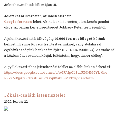
Jelentkezési határidő:
május 15.
Jelentkezni interneten, az innen elérhető
Google formson
lehet. Akinek az internetes jelentkezés gondot
okoz, az bátran kérjen segítséget Jobbágy Péter testvérünktől.
A jelentkezési határidő végéig
10.000 forint előleget
kérünk
befizetni Beriné Kovács Irén testvérünknél, vagy átutalással
egyházközségünk bankszámlájára (11734004-20016124). Az utalásná
a közlemény rovatban kérjük feltüntetni, hogy: „tábor előleg".
A gyülekezeti tábor jelentkezési felület az alábbi linken érhető el:
https://docs.google.com/forms/d/e/1FAIpQLSdlUZ9NM6YL-0he-
RZk2MDjpCvZrBxatUA0VXXq9OaO85MTkw/viewform
Jókais-családi istentisztelet
2020. február 22.