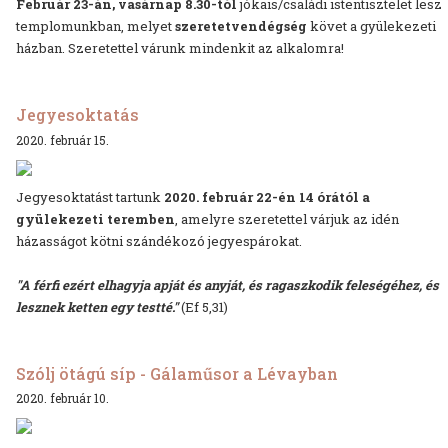
Február 23-án, vasárnap 8.30-tól
jókais/családi istentisztelet lesz
templomunkban, melyet
szeretetvendégség
követ a gyülekezeti
házban. Szeretettel várunk mindenkit az alkalomra!
Jegyesoktatás
2020. február 15.
Jegyesoktatást tartunk
2020. február 22-én 14 órától a
gyülekezeti teremben
, amelyre szeretettel várjuk az idén
házasságot kötni szándékozó jegyespárokat.
"A fér­fi ezért el­hagy­ja ap­ját és any­ját, és ra­gasz­ko­dik fe­le­sé­gé­hez, és
lesz­nek ket­ten egy test­té."
(Ef 5,31)
Szólj ötágú síp - Gálaműsor a Lévayban
2020. február 10.