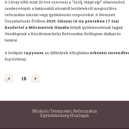
A Lévay több mint 20 éve szervezi a "Szólj, ötágú síp!" elnevezésű
rendezvényét, a határontúli elcsatolt területekről megszólítva
református iskolai vagy gyülekezeti csoportokat. A Nemzeti
Összetartozás Évében
2020. február 14-én pénteken 17 órai
kezdettel a Művészetek Házába
hívjuk gyülekezeteink tagjait.
Vendégeink a Kézdivásárhelyi Református Kollégium diákjai és
tanárai.
A belépés
ingyenes
, az ülőhelyek elfoglalása
érkezési sorrendbe
fog történni.
<
>
...
18
Miskolc-Tetemvári Református
Egyházközség Honlapja