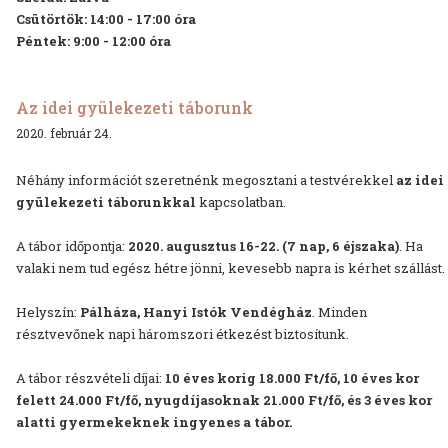
Csütörtök: 14:00 - 17:00 óra
Péntek: 9:00 - 12:00 óra
Az idei gyülekezeti táborunk
2020. február 24.
Néhány információt szeretnénk megosztani a testvérekkel
az idei
gyülekezeti táborunkkal
kapcsolatban.
A tábor időpontja:
2020. augusztus 16-22. (7 nap, 6 éjszaka)
. Ha
valaki nem tud egész hétre jönni, kevesebb napra is kérhet szállást.
Helyszín:
Pálháza, Hanyi Istók Vendégház
. Minden
résztvevőnek napi háromszori étkezést biztosítunk.
A tábor részvételi díjai:
10 éves korig 18.000 Ft/fő, 10 éves kor
felett 24.000 Ft/fő, nyugdíjasoknak 21.000 Ft/fő, és 3 éves kor
alatti gyermekeknek ingyenes a tábor.