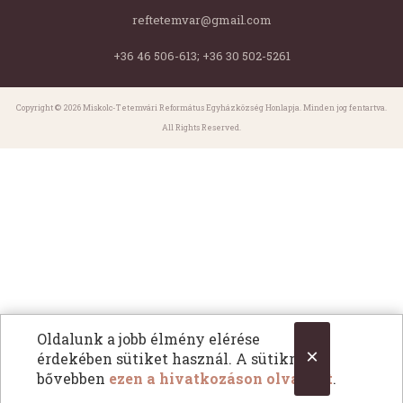
reftetemvar@gmail.com
+36 46 506-613; +36 30 502-5261
Copyright © 2026 Miskolc-Tetemvári Református Egyházközség Honlapja. Minden jog fentartva.
All Rights Reserved.
Oldalunk a jobb élmény elérése
×
érdekében sütiket használ. A sütikről
bővebben
ezen a hivatkozáson olvashat
.