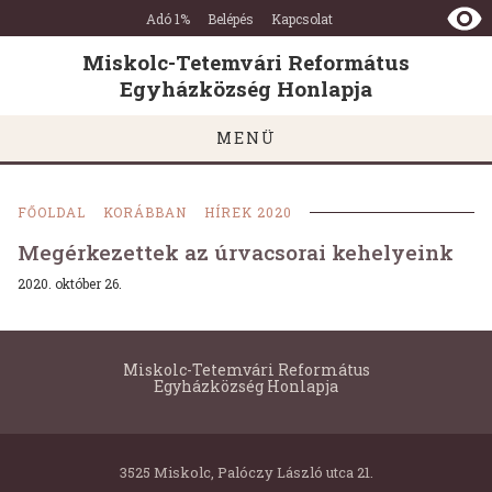
Miskolc-
Ugrás a tartalomra
Ugrás a láblécre
Adó 1%
Belépés
Kapcsolat
Tetemvári
Református
Miskolc-Tetemvári Református
Egyházközség
Egyházközség Honlapja
Honlapja
MENÜ
FŐOLDAL
KORÁBBAN
HÍREK 2020
Megérkezettek az úrvacsorai kehelyeink
2020. október 26.
Miskolc-Tetemvári Református
Egyházközség Honlapja
3525 Miskolc, Palóczy László utca 21.