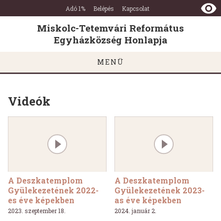
Miskolc-
Ugrás a tartalomra
Ugrás a láblécre
Adó 1%
Belépés
Kapcsolat
Tetemvári
Református
Miskolc-Tetemvári Református
Egyházközség
Egyházközség Honlapja
Honlapja
MENÜ
Videók
A Deszkatemplom
A Deszkatemplom
Gyülekezetének 2022-
Gyülekezetének 2023-
es éve képekben
as éve képekben
2023. szeptember 18.
2024. január 2.