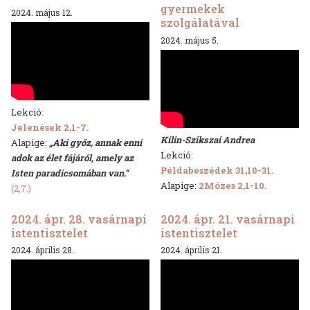
gyermekek
2024. május 12.
szolgálatával
2024. május 5.
Lekció:
Jelenések 2,1-7.
Kilin-Szikszai Andrea
Alapige:
„Aki győz, annak enni
Lekció:
adok az élet fájáról, amely az
Példabeszédek 31,10-31.
Isten paradicsomában van.”
Alapige:
2Mózes 2,1-10.
(2,7.)
2024. ápr. 28. vasárnapi
2024. ápr. 21. vasárnapi
istentisztelet
istentisztelet
2024. április 28.
2024. április 21.