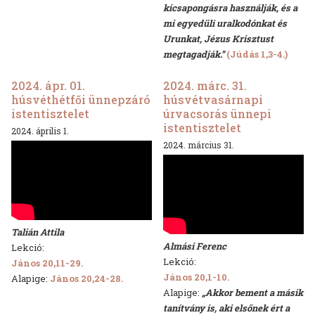
kicsapongásra használják, és a
mi egyedüli uralkodónkat és
Urunkat, Jézus Krisztust
megtagadják.”
(Júdás 1,3-4.)
2024. ápr. 01.
2024. márc. 31.
húsvéthétfői ünnepzáró
húsvétvasárnapi
istentisztelet
úrvacsorás ünnepi
istentisztelet
2024. április 1.
2024. március 31.
Talián Attila
Almási Ferenc
Lekció:
Lekció:
János 20,11-29.
János 20,1-10.
Alapige:
János 20,24-28.
Alapige:
„Akkor bement a másik
tanítvány is, aki elsőnek ért a