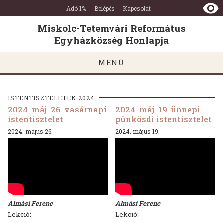
Miskolc-
Ugrás a tartalomra
Ugrás a láblécre
Adó 1%
Belépés
Kapcsolat
Tetemvári
Református
Miskolc-Tetemvári Református
Egyházközség
Egyházközség Honlapja
Honlapja
MENÜ
ISTENTISZTELETEK 2024
2024. máj. 26. vasárnapi
2024. máj. 19. ünnepi
istentisztelet
pünkösdi istentisztelet
2024. május 26.
2024. május 19.
Almási Ferenc
Almási Ferenc
Lekció:
Lekció: