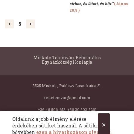
sírhoz, és látott, és hitt.”
(János
20,8.)
<
>
5
Miskolc-Tetemvári Református
Egyházközség Honlapja
3525 Miskolc, Palóczy László utca 21.
reftetemvar@gmail.com
+36 46 506-613; +36 30 502-5261
Oldalunk a jobb élmény elérése
×
érdekében sütiket használ. A sütikről
Copyright © 2026 Miskolc-Tetemvári Református Egyházközség Honlapja. Minden jog fentartva.
bővebben
ezen a hivatkozáson olvashat
.
All Rights Reserved.