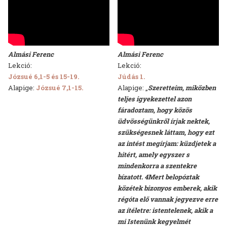
Almási Ferenc
Almási Ferenc
Lekció:
Lekció:
Józsué 6,1-5 és 15-19.
Júdás 1.
Alapige:
Józsué 7,1-15.
Alapige: „
Szeretteim, miközben
teljes igyekezettel azon
fáradoztam, hogy közös
üdvösségünkről írjak nektek,
szükségesnek láttam, hogy ezt
az intést megírjam: küzdjetek a
hitért, amely egyszer s
mindenkorra a szentekre
bízatott. 4Mert belopóztak
közétek bizonyos emberek, akik
régóta elő vannak jegyezve erre
az ítéletre: istentelenek, akik a
mi Istenünk kegyelmét