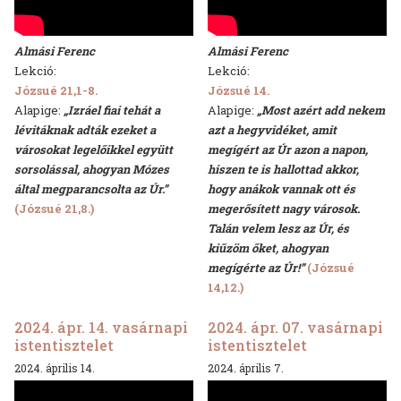
Almási Ferenc
Almási Ferenc
Lekció:
Lekció:
Józsué 21,1-8.
Józsué 14.
Alapige:
„Izráel fiai tehát a
Alapige:
„Most azért add nekem
lévitáknak adták ezeket a
azt a hegyvidéket, amit
városokat legelőikkel együtt
megígért az Úr azon a napon,
sorsolással, ahogyan Mózes
hiszen te is hallottad akkor,
által megparancsolta az Úr.”
hogy anákok vannak ott és
(Józsué 21,8.)
megerősített nagy városok.
Talán velem lesz az Úr, és
kiűzöm őket, ahogyan
megígérte az Úr!”
(Józsué
14,12.)
2024. ápr. 14. vasárnapi
2024. ápr. 07. vasárnapi
istentisztelet
istentisztelet
2024. április 14.
2024. április 7.