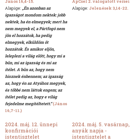
János 16,4-15.
ApCsel 2. válogatott versei
Alapige:
„Én azonban az
Alapige:
Jelenések 3,14-22.
igazságot mondom nektek: jobb
nektek, ha én elmegyek; mert ha
nem megyek el, a Pártfogó nem
jön el hozzátok, ha pedig
elmegyek, elküldöm őt
hozzátok. És amikor eljön,
leleplezi a világ előtt, hogy mi a
bűn, mi az igazság és mi az
ítélet. A bűn az, hogy nem
hisznek énbennem; az igazság
az, hogy én az Atyához megyek,
és többé nem láttok engem; az
ítélet pedig az, hogy e világ
fejedelme megítéltetett.”
(János
16,7-11.)
2024. máj. 12. ünnepi
2024. máj. 5. vasárnap,
konfirmációi
anyák napja -
istentisztelet
istentisztelet a