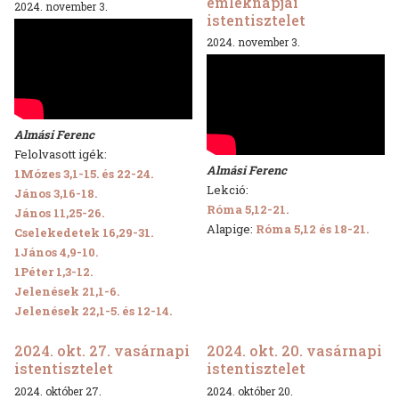
emléknapjai
2024. november 3.
istentisztelet
2024. november 3.
Almási Ferenc
Felolvasott igék:
Almási Ferenc
1Mózes 3,1-15. és 22-24.
Lekció:
János 3,16-18.
Róma 5,12-21.
János 11,25-26.
Alapige:
Róma 5,12 és 18-21.
Cselekedetek 16,29-31.
1János 4,9-10.
1Péter 1,3-12.
Jelenések 21,1-6.
Jelenések 22,1-5. és 12-14.
2024. okt. 27. vasárnapi
2024. okt. 20. vasárnapi
istentisztelet
istentisztelet
2024. október 27.
2024. október 20.