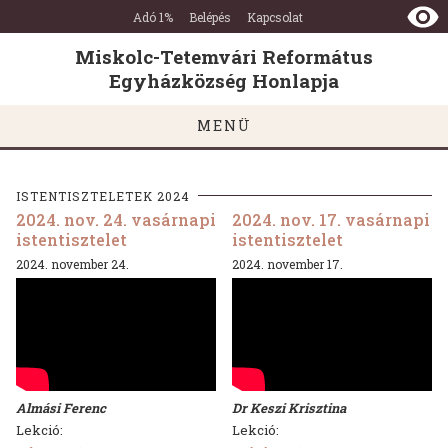
Miskolc-
Ugrás a tartalomra
Ugrás a láblécre
Adó 1%
Belépés
Kapcsolat
Tetemvári
Református
Miskolc-Tetemvári Református
Egyházközség
Egyházközség Honlapja
Honlapja
MENÜ
ISTENTISZTELETEK 2024
2024. nov. 24. vasárnapi
2024. nov. 17. vasárnapi
istentisztelet
istentisztelet
2024. november 24.
2024. november 17.
Almási Ferenc
Dr Keszi Krisztina
Lekció:
Lekció: