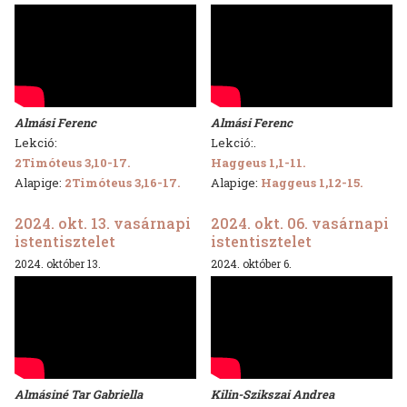
Almási Ferenc
Almási Ferenc
Lekció:
Lekció:.
2Timóteus 3,10-17.
Haggeus 1,1-11.
Alapige:
2Timóteus 3,16-17.
Alapige:
Haggeus 1,12-15.
2024. okt. 13. vasárnapi
2024. okt. 06. vasárnapi
istentisztelet
istentisztelet
2024. október 13.
2024. október 6.
Almásiné Tar Gabriella
Kilin-Szikszai Andrea