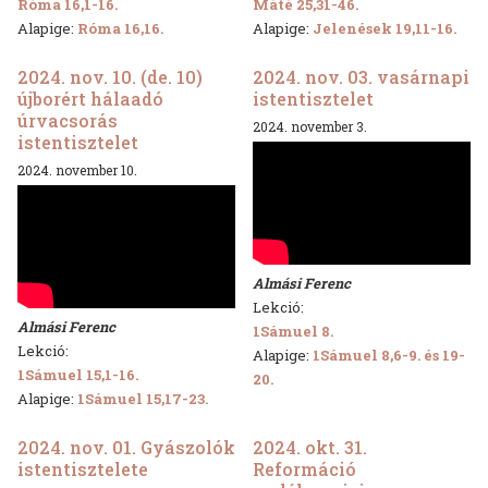
Róma 16,1-16.
Máté 25,31-46.
Alapige:
Róma 16,16.
Alapige:
Jelenések 19,11-16.
2024. nov. 10. (de. 10)
2024. nov. 03. vasárnapi
újborért hálaadó
istentisztelet
úrvacsorás
2024. november 3.
istentisztelet
2024. november 10.
Almási Ferenc
Lekció:
Almási Ferenc
1Sámuel 8.
Lekció:
Alapige:
1Sámuel 8,6-9. és 19-
1Sámuel 15,1-16.
20.
Alapige:
1Sámuel 15,17-23.
2024. nov. 01. Gyászolók
2024. okt. 31.
istentisztelete
Reformáció