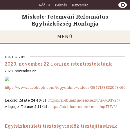
Miskolc-
Ugrás a tartalomra
Ugrás a láblécre
Adó 1%
Belépés
Kapcsolat
Tetemvári
Református
Miskolc-Tetemvári Református
Egyházközség
Egyházközség Honlapja
Honlapja
MENÜ
HÍREK 2020
2020. november 22-i online istentiszteletünk
2020. november 22.
https://www.facebook.com/legyonline/videos/3547128832043460
Lekció:
Máté 24,45-51.
https://abibliamindenkie.hu/uj/MAT/24/
Alapige:
Titusz 2,11-14.
https://abibliamindenkie.hu/uj/TIT/2/
Egyházkerületi tisztségviselők tisztújításának