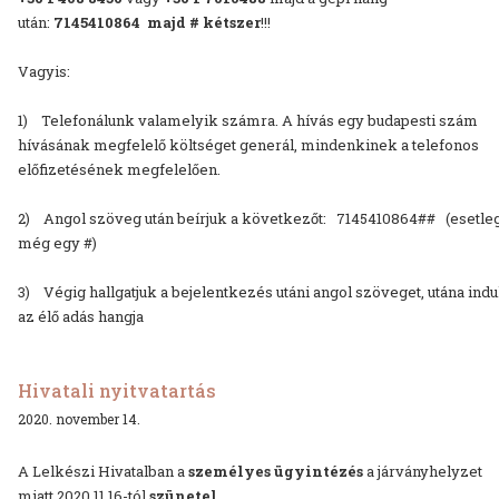
után:
7145410864 majd # kétszer
!!!
Vagyis:
1) Telefonálunk valamelyik számra. A hívás egy budapesti szám
hívásának megfelelő költséget generál, mindenkinek a telefonos
előfizetésének megfelelően.
2) Angol szöveg után beírjuk a következőt: 7145410864## (esetle
még egy #)
3) Végig hallgatjuk a bejelentkezés utáni angol szöveget, utána indu
az élő adás hangja
Hivatali nyitvatartás
2020. november 14.
A Lelkészi Hivatalban a
személyes ügyintézés
a járványhelyzet
miatt 2020.11.16-tól
szünetel.