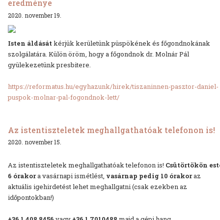
eredménye
2020. november 19.
Isten áldását
kérjük kerületünk püspökének és főgondnokának
szolgálatára. Külön öröm, hogy a főgondnok dr. Molnár Pál
gyülekezetünk presbitere.
https://reformatus.hu/egyhazunk/hirek/tiszaninnen-pasztor-daniel-
puspok-molnar-pal-fogondnok-lett/
Az istentiszteletek meghallgathatóak telefonon is!
2020. november 15.
Az istentiszteletek meghallgathatóak telefonon is!
Csütörtökön est
6 órakor
a vasárnapi ismétlést,
vasárnap pedig 10 órakor
az
aktuális igehirdetést lehet meghallgatni (csak ezekben az
időpontokban!)
+36 1 408 8456
vagy
+36 1 7010488
majd a gépi hang