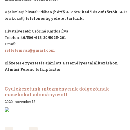
A jelenlegi hivatali időben (
hétfő
9-12 óra;
kedd
és
csütörtök
14-17
óra között)
telefonos ügyeletet tartunk.
Hivatalvezető: Csőriné Kardos Éva
Telefon:
46/506-613; 30/5025-261
Email:
reftetemvar@gmail.com
Előzetes egyeztetés ajánlott a személyes találkozáshoz.
Almási Ferenc lelkipásztor
Gyülekezetünk intézményeink dolgozóinak
maszkokat adományozott
2020. november 13.