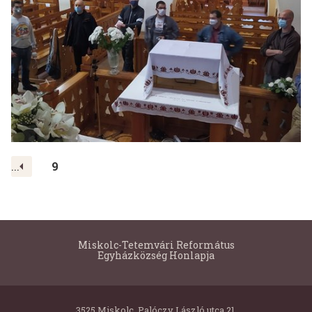
<
...
9
Miskolc-Tetemvári Református
Egyházközség Honlapja
3525 Miskolc, Palóczy László utca 21.