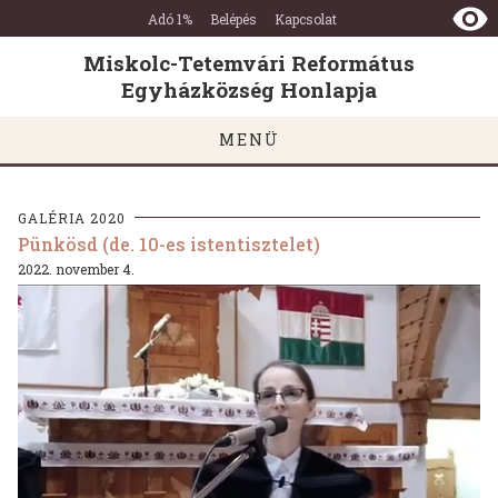
Miskolc-
Ugrás a tartalomra
Ugrás a láblécre
Adó 1%
Belépés
Kapcsolat
Tetemvári
Református
Miskolc-Tetemvári Református
Egyházközség
Egyházközség Honlapja
Honlapja
MENÜ
GALÉRIA 2020
Pünkösd (de. 10-es istentisztelet)
2022. november 4.